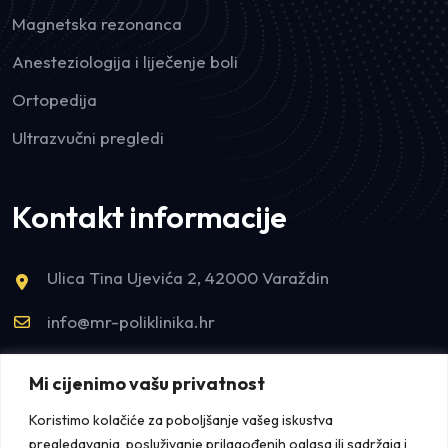
Magnetska rezonanca
Anesteziologija i liječenje boli
Ortopedija
Ultrazvučni pregledi
Kontakt informacije
Ulica Tina Ujevića 2, 42000 Varaždin
info@mr-poliklinika.hr
tel:+385993300155
Mi cijenimo vašu privatnost
tel:+38542421922
Koristimo kolačiće za poboljšanje vašeg iskustva
pregledavanja, posluživanje prilagođenih oglasa ili sadržaja i