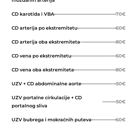
moždanih arterija
CD karotida i VBA
70€
CD arterija po ekstremitetu
60€
CD arterija oba ekstremiteta
80€
CD vena po ekstremitetu
60€
CD vena oba ekstremiteta
80€
UZV + CD abdominalne aorte
50€
UZV portalne cirkulacije + CD
50€
portalnog sliva
UZV bubrega i mokraćnih puteva
60€