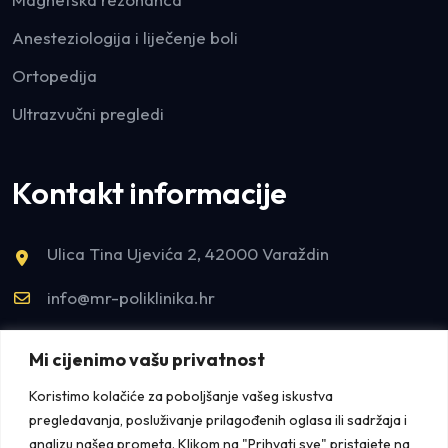
Anesteziologija i liječenje boli
Ortopedija
Ultrazvučni pregledi
Kontakt informacije
Ulica Tina Ujevića 2, 42000 Varaždin
info@mr-poliklinika.hr
tel:+385993300155
Mi cijenimo vašu privatnost
tel:+38542421922
Koristimo kolačiće za poboljšanje vašeg iskustva
pregledavanja, posluživanje prilagođenih oglasa ili sadržaja i
analizu našeg prometa. Klikom na "Prihvati sve" pristajete na