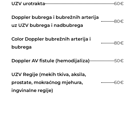
UZV urotrakta
60€
Doppler bubrega i bubrežnih arterija
80€
uz UZV bubrega i nadbubrega
Color Doppler bubrežnih arterija i
80€
bubrega
Doppler AV fistule (hemodijaliza)
50€
UZV Regije (mekih tkiva, aksila,
prostate, mokraćnog mjehura,
60€
ingvinalne regije)