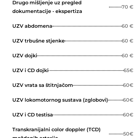
Drugo mišljenje uz pregled
70 €
dokumentacije - ekspertiza
UZV abdomena
60 €
UZV trbušne stjenke
60 €
UZV dojki
60 €
UZV i CD dojki
65€
UZV vrata sa štitnjačom
60€
UZV lokomotornog sustava (zglobovi)
60€
UZV i CD testisa
60€
Transkranijalni color doppler (TCD)
50€