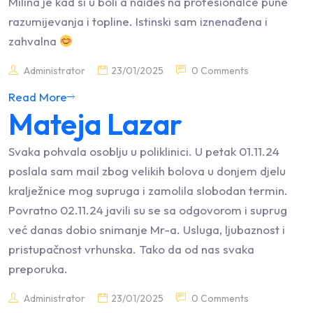
Milina je kad si u boli a naiđeš na profesionalce pune
razumijevanja i topline. Istinski sam iznenađena i
zahvalna
Administrator
23/01/2025
0 Comments
Read More
Mateja Lazar
Svaka pohvala osoblju u poliklinici. U petak 01.11.24
poslala sam mail zbog velikih bolova u donjem djelu
kralježnice mog supruga i zamolila slobodan termin.
Povratno 02.11.24 javili su se sa odgovorom i suprug
već danas dobio snimanje Mr-a. Usluga, ljubaznost i
pristupačnost vrhunska. Tako da od nas svaka
preporuka.
Administrator
23/01/2025
0 Comments