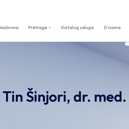
Naslovna
Pretrage
Katalog usluga
O nama
Tin Šinjori, dr. med.