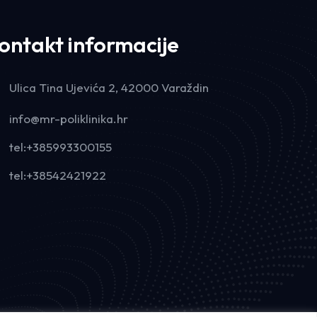
ontakt informacije
Ulica Tina Ujevića 2, 42000 Varaždin
info@mr-poliklinika.hr
tel:+385993300155
tel:+38542421922