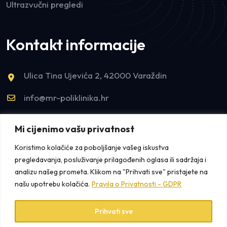
Ultrazvučni pregledi
Kontakt informacije
Ulica Tina Ujevića 2, 42000 Varaždin
info@mr-poliklinika.hr
tel:+385993300155
Mi cijenimo vašu privatnost
tel:+38542421922
Koristimo kolačiće za poboljšanje vašeg iskustva
pregledavanja, posluživanje prilagođenih oglasa ili sadržaja i
analizu našeg prometa. Klikom na "Prihvati sve" pristajete na
našu upotrebu kolačića.
Pravila o Privatnosti - GDPR
Prihvati sve
Copyright © 2025 MR Poliklinika /
Pravila o Privatnosti
+